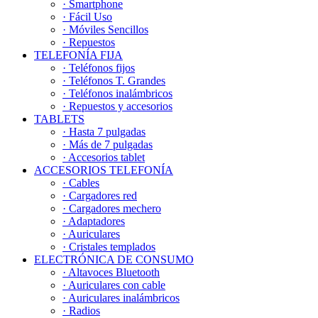
· Smartphone
· Fácil Uso
· Móviles Sencillos
· Repuestos
TELEFONÍA FIJA
· Teléfonos fijos
· Teléfonos T. Grandes
· Teléfonos inalámbricos
· Repuestos y accesorios
TABLETS
· Hasta 7 pulgadas
· Más de 7 pulgadas
· Accesorios tablet
ACCESORIOS TELEFONÍA
· Cables
· Cargadores red
· Cargadores mechero
· Adaptadores
· Auriculares
· Cristales templados
ELECTRÓNICA DE CONSUMO
· Altavoces Bluetooth
· Auriculares con cable
· Auriculares inalámbricos
· Radios