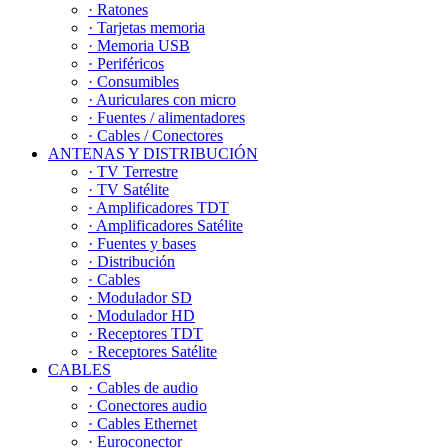
· Ratones
· Tarjetas memoria
· Memoria USB
· Periféricos
· Consumibles
· Auriculares con micro
· Fuentes / alimentadores
· Cables / Conectores
ANTENAS Y DISTRIBUCIÓN
· TV Terrestre
· TV Satélite
· Amplificadores TDT
· Amplificadores Satélite
· Fuentes y bases
· Distribución
· Cables
· Modulador SD
· Modulador HD
· Receptores TDT
· Receptores Satélite
CABLES
· Cables de audio
· Conectores audio
· Cables Ethernet
· Euroconector