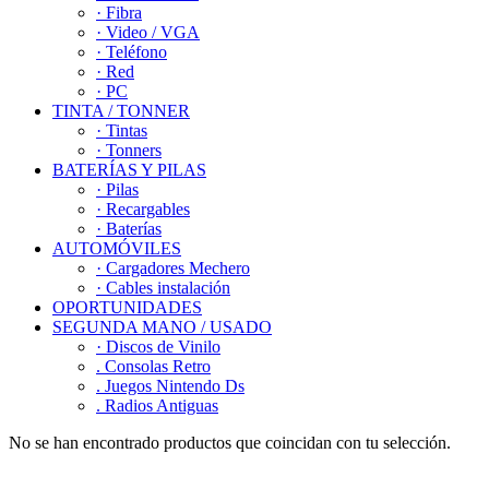
· Fibra
· Video / VGA
· Teléfono
· Red
· PC
TINTA / TONNER
· Tintas
· Tonners
BATERÍAS Y PILAS
· Pilas
· Recargables
· Baterías
AUTOMÓVILES
· Cargadores Mechero
· Cables instalación
OPORTUNIDADES
SEGUNDA MANO / USADO
· Discos de Vinilo
. Consolas Retro
. Juegos Nintendo Ds
. Radios Antiguas
No se han encontrado productos que coincidan con tu selección.