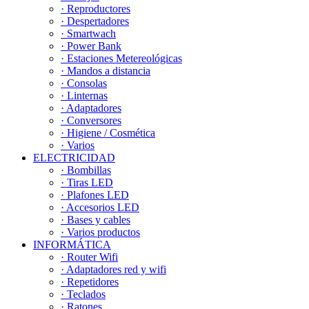
· Reproductores
· Despertadores
· Smartwach
· Power Bank
· Estaciones Metereológicas
· Mandos a distancia
· Consolas
· Linternas
· Adaptadores
· Conversores
· Higiene / Cosmética
· Varios
ELECTRICIDAD
· Bombillas
· Tiras LED
· Plafones LED
· Accesorios LED
· Bases y cables
· Varios productos
INFORMÁTICA
· Router Wifi
· Adaptadores red y wifi
· Repetidores
· Teclados
· Ratones