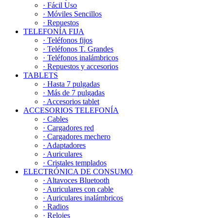
· Fácil Uso
· Móviles Sencillos
· Repuestos
TELEFONÍA FIJA
· Teléfonos fijos
· Teléfonos T. Grandes
· Teléfonos inalámbricos
· Repuestos y accesorios
TABLETS
· Hasta 7 pulgadas
· Más de 7 pulgadas
· Accesorios tablet
ACCESORIOS TELEFONÍA
· Cables
· Cargadores red
· Cargadores mechero
· Adaptadores
· Auriculares
· Cristales templados
ELECTRÓNICA DE CONSUMO
· Altavoces Bluetooth
· Auriculares con cable
· Auriculares inalámbricos
· Radios
· Relojes