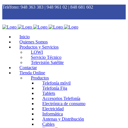
Teléfono:
948 363 383 | 948 961 02 | 848 681 602
Inicio
Quienes Somos
Productos y Servicios
LOWI
Servicio Técnico
Televisión Satélite
Contactar
Tienda Online
Productos
Telefonía móvil
Telefonía Fija
Tablets
Accesorios Telefonía
Electrónica de consumo
Electricidad
Informática
Antenas y Distribución
Cables