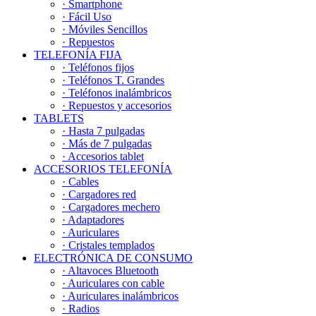
· Smartphone
· Fácil Uso
· Móviles Sencillos
· Repuestos
TELEFONÍA FIJA
· Teléfonos fijos
· Teléfonos T. Grandes
· Teléfonos inalámbricos
· Repuestos y accesorios
TABLETS
· Hasta 7 pulgadas
· Más de 7 pulgadas
· Accesorios tablet
ACCESORIOS TELEFONÍA
· Cables
· Cargadores red
· Cargadores mechero
· Adaptadores
· Auriculares
· Cristales templados
ELECTRÓNICA DE CONSUMO
· Altavoces Bluetooth
· Auriculares con cable
· Auriculares inalámbricos
· Radios