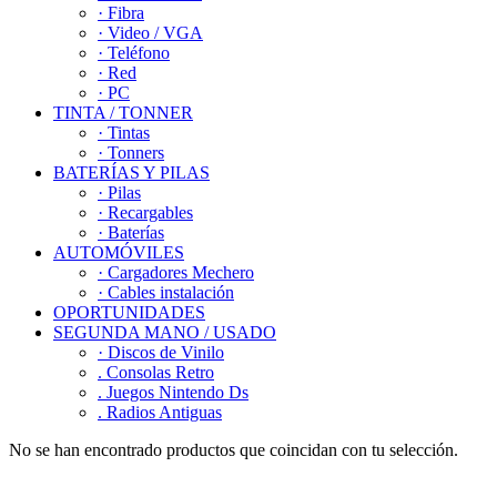
· Fibra
· Video / VGA
· Teléfono
· Red
· PC
TINTA / TONNER
· Tintas
· Tonners
BATERÍAS Y PILAS
· Pilas
· Recargables
· Baterías
AUTOMÓVILES
· Cargadores Mechero
· Cables instalación
OPORTUNIDADES
SEGUNDA MANO / USADO
· Discos de Vinilo
. Consolas Retro
. Juegos Nintendo Ds
. Radios Antiguas
No se han encontrado productos que coincidan con tu selección.