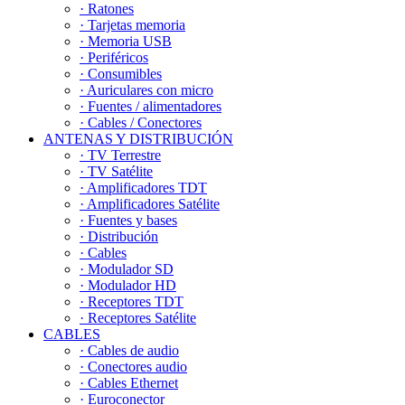
· Ratones
· Tarjetas memoria
· Memoria USB
· Periféricos
· Consumibles
· Auriculares con micro
· Fuentes / alimentadores
· Cables / Conectores
ANTENAS Y DISTRIBUCIÓN
· TV Terrestre
· TV Satélite
· Amplificadores TDT
· Amplificadores Satélite
· Fuentes y bases
· Distribución
· Cables
· Modulador SD
· Modulador HD
· Receptores TDT
· Receptores Satélite
CABLES
· Cables de audio
· Conectores audio
· Cables Ethernet
· Euroconector