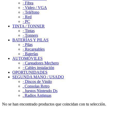
· Fibra
· Video / VGA
· Teléfono
· Red
· PC
TINTA / TONNER
· Tintas
· Tonners
BATERÍAS Y PILAS
· Pilas
· Recargables
· Baterías
AUTOMÓVILES
· Cargadores Mechero
· Cables instalación
OPORTUNIDADES
SEGUNDA MANO / USADO
· Discos de Vinilo
. Consolas Retro
. Juegos Nintendo Ds
. Radios Antiguas
No se han encontrado productos que coincidan con tu selección.