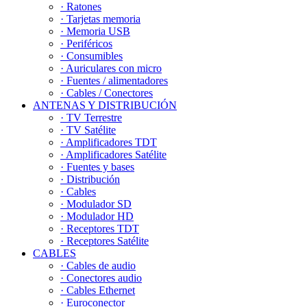
· Ratones
· Tarjetas memoria
· Memoria USB
· Periféricos
· Consumibles
· Auriculares con micro
· Fuentes / alimentadores
· Cables / Conectores
ANTENAS Y DISTRIBUCIÓN
· TV Terrestre
· TV Satélite
· Amplificadores TDT
· Amplificadores Satélite
· Fuentes y bases
· Distribución
· Cables
· Modulador SD
· Modulador HD
· Receptores TDT
· Receptores Satélite
CABLES
· Cables de audio
· Conectores audio
· Cables Ethernet
· Euroconector