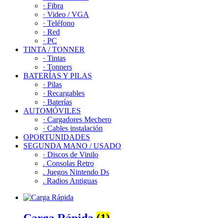
· Fibra
· Video / VGA
· Teléfono
· Red
· PC
TINTA / TONNER
· Tintas
· Tonners
BATERÍAS Y PILAS
· Pilas
· Recargables
· Baterías
AUTOMÓVILES
· Cargadores Mechero
· Cables instalación
OPORTUNIDADES
SEGUNDA MANO / USADO
· Discos de Vinilo
. Consolas Retro
. Juegos Nintendo Ds
. Radios Antiguas
Carga Rápida
(1)