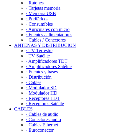
· Ratones
· Tarjetas memoria
· Memoria USB
· Periféricos
· Consumibles
· Auriculares con micro
· Fuentes / alimentadores
· Cables / Conectores
ANTENAS Y DISTRIBUCIÓN
· TV Terrestre
· TV Satélite
· Amplificadores TDT
· Amplificadores Satélite
· Fuentes y bases
· Distribución
· Cables
· Modulador SD
· Modulador HD
· Receptores TDT
· Receptores Satélite
CABLES
· Cables de audio
· Conectores audio
· Cables Ethernet
· Euroconector