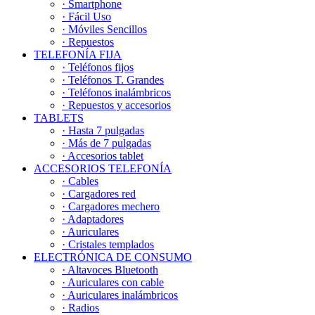
· Smartphone
· Fácil Uso
· Móviles Sencillos
· Repuestos
TELEFONÍA FIJA
· Teléfonos fijos
· Teléfonos T. Grandes
· Teléfonos inalámbricos
· Repuestos y accesorios
TABLETS
· Hasta 7 pulgadas
· Más de 7 pulgadas
· Accesorios tablet
ACCESORIOS TELEFONÍA
· Cables
· Cargadores red
· Cargadores mechero
· Adaptadores
· Auriculares
· Cristales templados
ELECTRÓNICA DE CONSUMO
· Altavoces Bluetooth
· Auriculares con cable
· Auriculares inalámbricos
· Radios