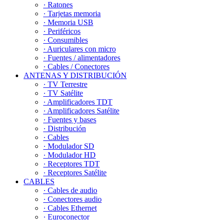
· Ratones
· Tarjetas memoria
· Memoria USB
· Periféricos
· Consumibles
· Auriculares con micro
· Fuentes / alimentadores
· Cables / Conectores
ANTENAS Y DISTRIBUCIÓN
· TV Terrestre
· TV Satélite
· Amplificadores TDT
· Amplificadores Satélite
· Fuentes y bases
· Distribución
· Cables
· Modulador SD
· Modulador HD
· Receptores TDT
· Receptores Satélite
CABLES
· Cables de audio
· Conectores audio
· Cables Ethernet
· Euroconector