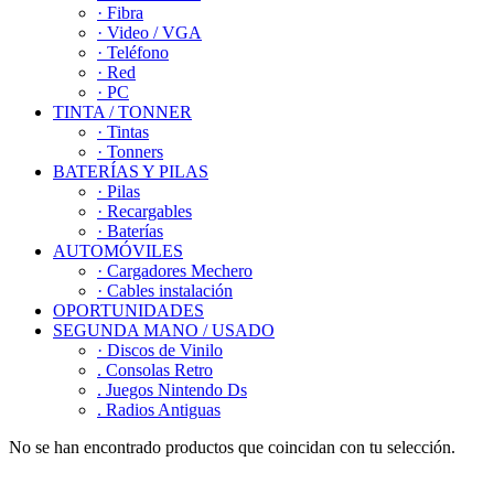
· Fibra
· Video / VGA
· Teléfono
· Red
· PC
TINTA / TONNER
· Tintas
· Tonners
BATERÍAS Y PILAS
· Pilas
· Recargables
· Baterías
AUTOMÓVILES
· Cargadores Mechero
· Cables instalación
OPORTUNIDADES
SEGUNDA MANO / USADO
· Discos de Vinilo
. Consolas Retro
. Juegos Nintendo Ds
. Radios Antiguas
No se han encontrado productos que coincidan con tu selección.