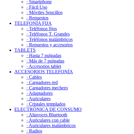
· Smartphone
· Fácil Uso
· Móviles Sencillos
· Repuestos
TELEFONÍA FIJA
· Teléfonos fijos
· Teléfonos T. Grandes
· Teléfonos inalámbricos
· Repuestos y accesorios
TABLETS
· Hasta 7 pulgadas
· Más de 7 pulgadas
· Accesorios tablet
ACCESORIOS TELEFONÍA
· Cables
· Cargadores red
· Cargadores mechero
· Adaptadores
· Auriculares
· Cristales templados
ELECTRÓNICA DE CONSUMO
· Altavoces Bluetooth
· Auriculares con cable
· Auriculares inalámbricos
· Radios