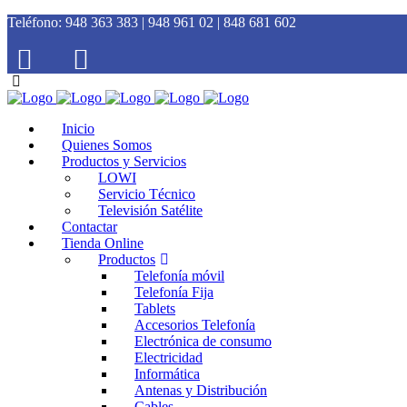
Teléfono:
948 363 383 | 948 961 02 | 848 681 602
Inicio
Quienes Somos
Productos y Servicios
LOWI
Servicio Técnico
Televisión Satélite
Contactar
Tienda Online
Productos
Telefonía móvil
Telefonía Fija
Tablets
Accesorios Telefonía
Electrónica de consumo
Electricidad
Informática
Antenas y Distribución
Cables