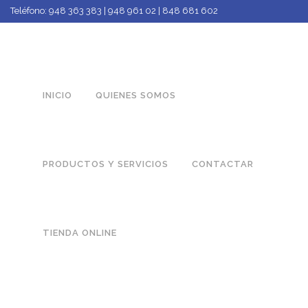
Teléfono:
948 363 383 | 948 961 02 | 848 681 602
INICIO
QUIENES SOMOS
PRODUCTOS Y SERVICIOS
CONTACTAR
TIENDA ONLINE