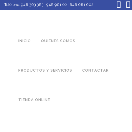
Teléfono:
948 363 383 | 948 961 02 | 848 681 602
INICIO
QUIENES SOMOS
PRODUCTOS Y SERVICIOS
CONTACTAR
TIENDA ONLINE