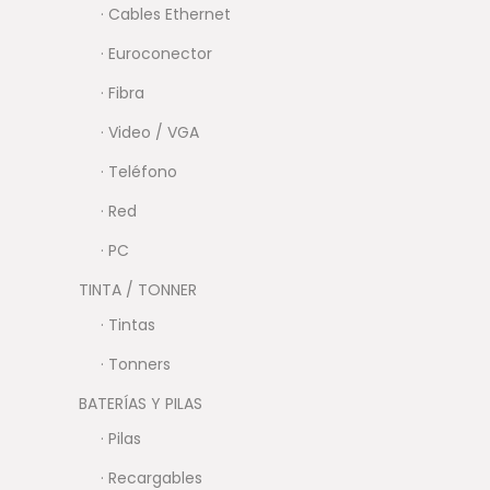
· Cables Ethernet
· Euroconector
· Fibra
· Video / VGA
· Teléfono
· Red
· PC
TINTA / TONNER
· Tintas
· Tonners
BATERÍAS Y PILAS
· Pilas
· Recargables