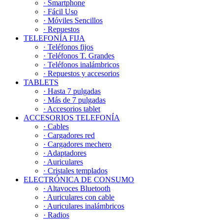
· Smartphone
· Fácil Uso
· Móviles Sencillos
· Repuestos
TELEFONÍA FIJA
· Teléfonos fijos
· Teléfonos T. Grandes
· Teléfonos inalámbricos
· Repuestos y accesorios
TABLETS
· Hasta 7 pulgadas
· Más de 7 pulgadas
· Accesorios tablet
ACCESORIOS TELEFONÍA
· Cables
· Cargadores red
· Cargadores mechero
· Adaptadores
· Auriculares
· Cristales templados
ELECTRÓNICA DE CONSUMO
· Altavoces Bluetooth
· Auriculares con cable
· Auriculares inalámbricos
· Radios