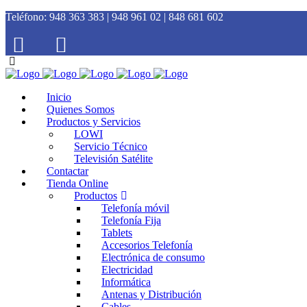
Teléfono:
948 363 383 | 948 961 02 | 848 681 602
Inicio
Quienes Somos
Productos y Servicios
LOWI
Servicio Técnico
Televisión Satélite
Contactar
Tienda Online
Productos
Telefonía móvil
Telefonía Fija
Tablets
Accesorios Telefonía
Electrónica de consumo
Electricidad
Informática
Antenas y Distribución
Cables