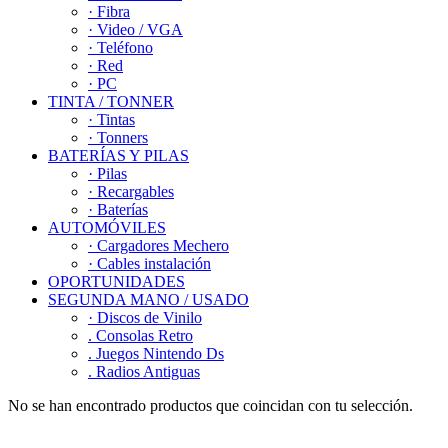
· Fibra
· Video / VGA
· Teléfono
· Red
· PC
TINTA / TONNER
· Tintas
· Tonners
BATERÍAS Y PILAS
· Pilas
· Recargables
· Baterías
AUTOMÓVILES
· Cargadores Mechero
· Cables instalación
OPORTUNIDADES
SEGUNDA MANO / USADO
· Discos de Vinilo
. Consolas Retro
. Juegos Nintendo Ds
. Radios Antiguas
No se han encontrado productos que coincidan con tu selección.