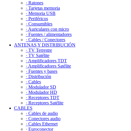
· Ratones
· Tarjetas memoria
· Memoria USB
· Periféricos
· Consumibles
· Auriculares con micro
· Fuentes / alimentadores
· Cables / Conectores
ANTENAS Y DISTRIBUCIÓN
· TV Terrestre
· TV Satélite
· Amplificadores TDT
· Amplificadores Satélite
· Fuentes y bases
· Distribución
· Cables
· Modulador SD
· Modulador HD
· Receptores TDT
· Receptores Satélite
CABLES
· Cables de audio
· Conectores audio
· Cables Ethernet
· Euroconector