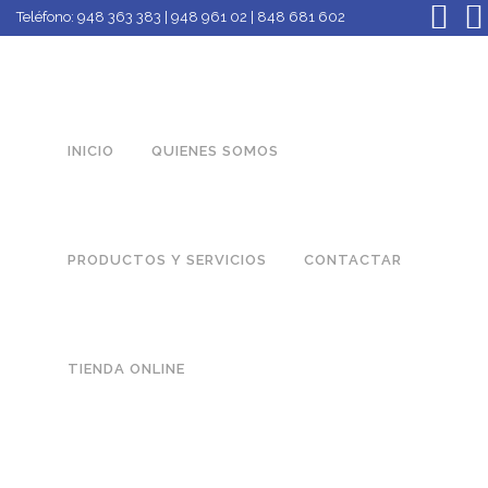
Teléfono:
948 363 383 | 948 961 02 | 848 681 602
INICIO
QUIENES SOMOS
PRODUCTOS Y SERVICIOS
CONTACTAR
TIENDA ONLINE