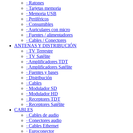
· Ratones
· Tarjetas memoria
· Memoria USB
· Periféricos
· Consumibles
· Auriculares con micro
· Fuentes / alimentadores
· Cables / Conectores
ANTENAS Y DISTRIBUCIÓN
· TV Terrestre
· TV Satélite
· Amplificadores TDT
· Amplificadores Satélite
· Fuentes y bases
· Distribución
· Cables
· Modulador SD
· Modulador HD
· Receptores TDT
· Receptores Satélite
CABLES
· Cables de audio
· Conectores audio
· Cables Ethernet
· Euroconector