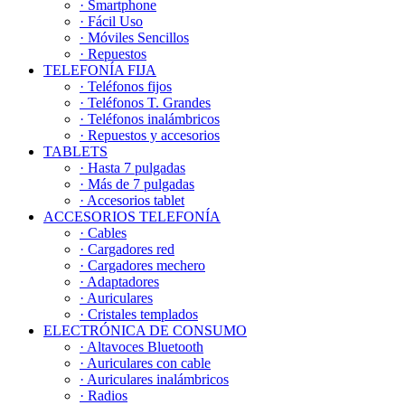
· Smartphone
· Fácil Uso
· Móviles Sencillos
· Repuestos
TELEFONÍA FIJA
· Teléfonos fijos
· Teléfonos T. Grandes
· Teléfonos inalámbricos
· Repuestos y accesorios
TABLETS
· Hasta 7 pulgadas
· Más de 7 pulgadas
· Accesorios tablet
ACCESORIOS TELEFONÍA
· Cables
· Cargadores red
· Cargadores mechero
· Adaptadores
· Auriculares
· Cristales templados
ELECTRÓNICA DE CONSUMO
· Altavoces Bluetooth
· Auriculares con cable
· Auriculares inalámbricos
· Radios