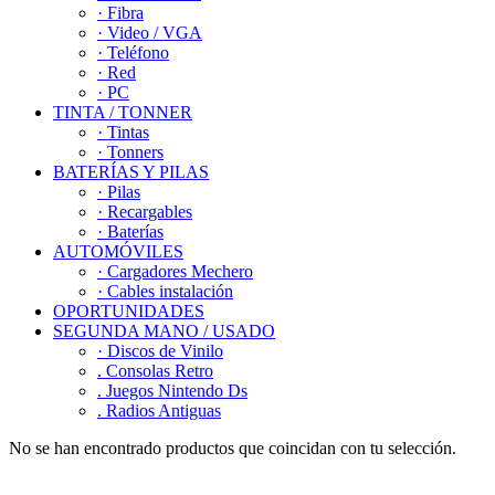
· Fibra
· Video / VGA
· Teléfono
· Red
· PC
TINTA / TONNER
· Tintas
· Tonners
BATERÍAS Y PILAS
· Pilas
· Recargables
· Baterías
AUTOMÓVILES
· Cargadores Mechero
· Cables instalación
OPORTUNIDADES
SEGUNDA MANO / USADO
· Discos de Vinilo
. Consolas Retro
. Juegos Nintendo Ds
. Radios Antiguas
No se han encontrado productos que coincidan con tu selección.