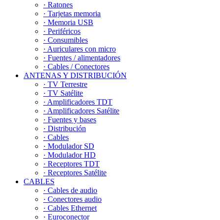
· Ratones
· Tarjetas memoria
· Memoria USB
· Periféricos
· Consumibles
· Auriculares con micro
· Fuentes / alimentadores
· Cables / Conectores
ANTENAS Y DISTRIBUCIÓN
· TV Terrestre
· TV Satélite
· Amplificadores TDT
· Amplificadores Satélite
· Fuentes y bases
· Distribución
· Cables
· Modulador SD
· Modulador HD
· Receptores TDT
· Receptores Satélite
CABLES
· Cables de audio
· Conectores audio
· Cables Ethernet
· Euroconector