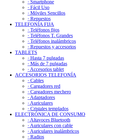
· Smartphone
· Fácil Uso
· Móviles Sencillos
· Repuestos
TELEFONÍA FIJA
· Teléfonos fijos
· Teléfonos T. Grandes
· Teléfonos inalámbricos
· Repuestos y accesorios
TABLETS
· Hasta 7 pulgadas
· Más de 7 pulgadas
· Accesorios tablet
ACCESORIOS TELEFONÍA
· Cables
· Cargadores red
· Cargadores mechero
· Adaptadores
· Auriculares
· Cristales templados
ELECTRÓNICA DE CONSUMO
· Altavoces Bluetooth
· Auriculares con cable
· Auriculares inalámbricos
· Radios