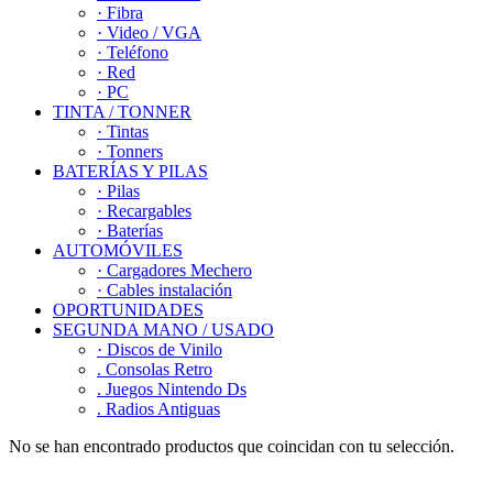
· Fibra
· Video / VGA
· Teléfono
· Red
· PC
TINTA / TONNER
· Tintas
· Tonners
BATERÍAS Y PILAS
· Pilas
· Recargables
· Baterías
AUTOMÓVILES
· Cargadores Mechero
· Cables instalación
OPORTUNIDADES
SEGUNDA MANO / USADO
· Discos de Vinilo
. Consolas Retro
. Juegos Nintendo Ds
. Radios Antiguas
No se han encontrado productos que coincidan con tu selección.