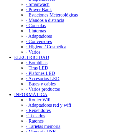
· Smartwach
· Power Bank
· Estaciones Metereológicas
· Mandos a distancia
· Consolas
· Linternas
· Adaptadores
· Conversores
· Higiene / Cosmética
· Varios
ELECTRICIDAD
· Bombillas
· Tiras LED
· Plafones LED
· Accesorios LED
· Bases y cables
· Varios productos
INFORMÁTICA
· Router Wifi
· Adaptadores red y wifi
· Repetidores
· Teclados
· Ratones
· Tarjetas memoria
· Memoria USB