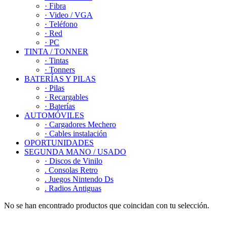
· Fibra
· Video / VGA
· Teléfono
· Red
· PC
TINTA / TONNER
· Tintas
· Tonners
BATERÍAS Y PILAS
· Pilas
· Recargables
· Baterías
AUTOMÓVILES
· Cargadores Mechero
· Cables instalación
OPORTUNIDADES
SEGUNDA MANO / USADO
· Discos de Vinilo
. Consolas Retro
. Juegos Nintendo Ds
. Radios Antiguas
No se han encontrado productos que coincidan con tu selección.