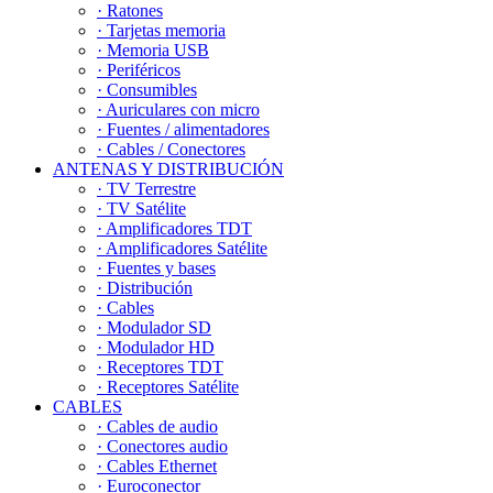
· Ratones
· Tarjetas memoria
· Memoria USB
· Periféricos
· Consumibles
· Auriculares con micro
· Fuentes / alimentadores
· Cables / Conectores
ANTENAS Y DISTRIBUCIÓN
· TV Terrestre
· TV Satélite
· Amplificadores TDT
· Amplificadores Satélite
· Fuentes y bases
· Distribución
· Cables
· Modulador SD
· Modulador HD
· Receptores TDT
· Receptores Satélite
CABLES
· Cables de audio
· Conectores audio
· Cables Ethernet
· Euroconector