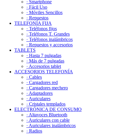
· Smartphone
· Fácil Uso
· Móviles Sencillos
· Repuestos
TELEFONÍA FIJA
· Teléfonos fijos
· Teléfonos T. Grandes
· Teléfonos inalámbricos
· Repuestos y accesorios
TABLETS
· Hasta 7 pulgadas
· Más de 7 pulgadas
· Accesorios tablet
ACCESORIOS TELEFONÍA
· Cables
· Cargadores red
· Cargadores mechero
· Adaptadores
· Auriculares
· Cristales templados
ELECTRÓNICA DE CONSUMO
· Altavoces Bluetooth
· Auriculares con cable
· Auriculares inalámbricos
· Radios