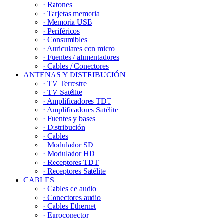
· Ratones
· Tarjetas memoria
· Memoria USB
· Periféricos
· Consumibles
· Auriculares con micro
· Fuentes / alimentadores
· Cables / Conectores
ANTENAS Y DISTRIBUCIÓN
· TV Terrestre
· TV Satélite
· Amplificadores TDT
· Amplificadores Satélite
· Fuentes y bases
· Distribución
· Cables
· Modulador SD
· Modulador HD
· Receptores TDT
· Receptores Satélite
CABLES
· Cables de audio
· Conectores audio
· Cables Ethernet
· Euroconector