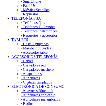
· Smartphone
· Fácil Uso
· Móviles Sencillos
· Repuestos
TELEFONÍA FIJA
· Teléfonos fijos
· Teléfonos T. Grandes
· Teléfonos inalámbricos
· Repuestos y accesorios
TABLETS
· Hasta 7 pulgadas
· Más de 7 pulgadas
· Accesorios tablet
ACCESORIOS TELEFONÍA
· Cables
· Cargadores red
· Cargadores mechero
· Adaptadores
· Auriculares
· Cristales templados
ELECTRÓNICA DE CONSUMO
· Altavoces Bluetooth
· Auriculares con cable
· Auriculares inalámbricos
· Radios