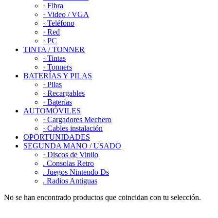
· Fibra
· Video / VGA
· Teléfono
· Red
· PC
TINTA / TONNER
· Tintas
· Tonners
BATERÍAS Y PILAS
· Pilas
· Recargables
· Baterías
AUTOMÓVILES
· Cargadores Mechero
· Cables instalación
OPORTUNIDADES
SEGUNDA MANO / USADO
· Discos de Vinilo
. Consolas Retro
. Juegos Nintendo Ds
. Radios Antiguas
No se han encontrado productos que coincidan con tu selección.