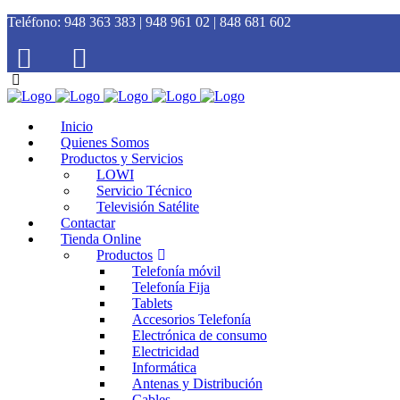
Teléfono:
948 363 383 | 948 961 02 | 848 681 602
Inicio
Quienes Somos
Productos y Servicios
LOWI
Servicio Técnico
Televisión Satélite
Contactar
Tienda Online
Productos
Telefonía móvil
Telefonía Fija
Tablets
Accesorios Telefonía
Electrónica de consumo
Electricidad
Informática
Antenas y Distribución
Cables