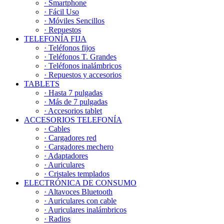
· Smartphone
· Fácil Uso
· Móviles Sencillos
· Repuestos
TELEFONÍA FIJA
· Teléfonos fijos
· Teléfonos T. Grandes
· Teléfonos inalámbricos
· Repuestos y accesorios
TABLETS
· Hasta 7 pulgadas
· Más de 7 pulgadas
· Accesorios tablet
ACCESORIOS TELEFONÍA
· Cables
· Cargadores red
· Cargadores mechero
· Adaptadores
· Auriculares
· Cristales templados
ELECTRÓNICA DE CONSUMO
· Altavoces Bluetooth
· Auriculares con cable
· Auriculares inalámbricos
· Radios