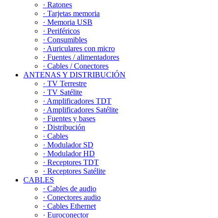
· Ratones
· Tarjetas memoria
· Memoria USB
· Periféricos
· Consumibles
· Auriculares con micro
· Fuentes / alimentadores
· Cables / Conectores
ANTENAS Y DISTRIBUCIÓN
· TV Terrestre
· TV Satélite
· Amplificadores TDT
· Amplificadores Satélite
· Fuentes y bases
· Distribución
· Cables
· Modulador SD
· Modulador HD
· Receptores TDT
· Receptores Satélite
CABLES
· Cables de audio
· Conectores audio
· Cables Ethernet
· Euroconector