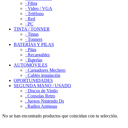
· Fibra
· Video / VGA
· Teléfono
· Red
· PC
TINTA / TONNER
· Tintas
· Tonners
BATERÍAS Y PILAS
· Pilas
· Recargables
· Baterías
AUTOMÓVILES
· Cargadores Mechero
· Cables instalación
OPORTUNIDADES
SEGUNDA MANO / USADO
· Discos de Vinilo
. Consolas Retro
. Juegos Nintendo Ds
. Radios Antiguas
No se han encontrado productos que coincidan con tu selección.