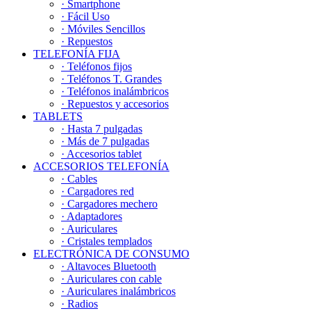
· Smartphone
· Fácil Uso
· Móviles Sencillos
· Repuestos
TELEFONÍA FIJA
· Teléfonos fijos
· Teléfonos T. Grandes
· Teléfonos inalámbricos
· Repuestos y accesorios
TABLETS
· Hasta 7 pulgadas
· Más de 7 pulgadas
· Accesorios tablet
ACCESORIOS TELEFONÍA
· Cables
· Cargadores red
· Cargadores mechero
· Adaptadores
· Auriculares
· Cristales templados
ELECTRÓNICA DE CONSUMO
· Altavoces Bluetooth
· Auriculares con cable
· Auriculares inalámbricos
· Radios