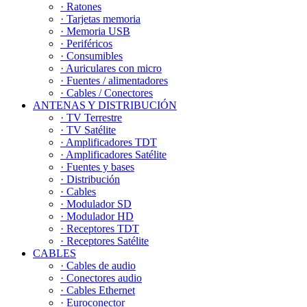
· Ratones
· Tarjetas memoria
· Memoria USB
· Periféricos
· Consumibles
· Auriculares con micro
· Fuentes / alimentadores
· Cables / Conectores
ANTENAS Y DISTRIBUCIÓN
· TV Terrestre
· TV Satélite
· Amplificadores TDT
· Amplificadores Satélite
· Fuentes y bases
· Distribución
· Cables
· Modulador SD
· Modulador HD
· Receptores TDT
· Receptores Satélite
CABLES
· Cables de audio
· Conectores audio
· Cables Ethernet
· Euroconector