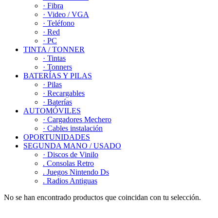
· Fibra
· Video / VGA
· Teléfono
· Red
· PC
TINTA / TONNER
· Tintas
· Tonners
BATERÍAS Y PILAS
· Pilas
· Recargables
· Baterías
AUTOMÓVILES
· Cargadores Mechero
· Cables instalación
OPORTUNIDADES
SEGUNDA MANO / USADO
· Discos de Vinilo
. Consolas Retro
. Juegos Nintendo Ds
. Radios Antiguas
No se han encontrado productos que coincidan con tu selección.