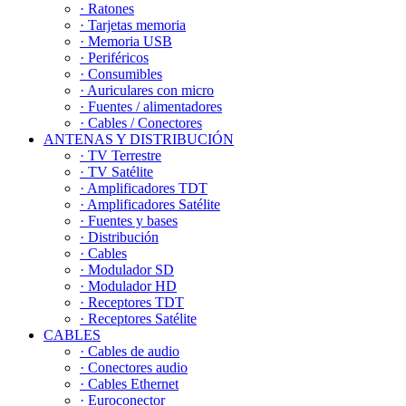
· Ratones
· Tarjetas memoria
· Memoria USB
· Periféricos
· Consumibles
· Auriculares con micro
· Fuentes / alimentadores
· Cables / Conectores
ANTENAS Y DISTRIBUCIÓN
· TV Terrestre
· TV Satélite
· Amplificadores TDT
· Amplificadores Satélite
· Fuentes y bases
· Distribución
· Cables
· Modulador SD
· Modulador HD
· Receptores TDT
· Receptores Satélite
CABLES
· Cables de audio
· Conectores audio
· Cables Ethernet
· Euroconector