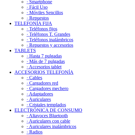
· Smartphone
· Fácil Uso
· Móviles Sencillos
· Repuestos
TELEFONÍA FIJA
· Teléfonos fijos
· Teléfonos T. Grandes
· Teléfonos inalámbricos
· Repuestos y accesorios
TABLETS
· Hasta 7 pulgadas
· Más de 7 pulgadas
· Accesorios tablet
ACCESORIOS TELEFONÍA
· Cables
· Cargadores red
· Cargadores mechero
· Adaptadores
· Auriculares
· Cristales templados
ELECTRÓNICA DE CONSUMO
· Altavoces Bluetooth
· Auriculares con cable
· Auriculares inalámbricos
· Radios