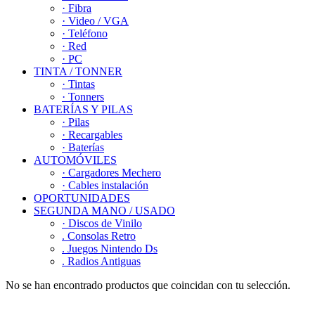
· Fibra
· Video / VGA
· Teléfono
· Red
· PC
TINTA / TONNER
· Tintas
· Tonners
BATERÍAS Y PILAS
· Pilas
· Recargables
· Baterías
AUTOMÓVILES
· Cargadores Mechero
· Cables instalación
OPORTUNIDADES
SEGUNDA MANO / USADO
· Discos de Vinilo
. Consolas Retro
. Juegos Nintendo Ds
. Radios Antiguas
No se han encontrado productos que coincidan con tu selección.