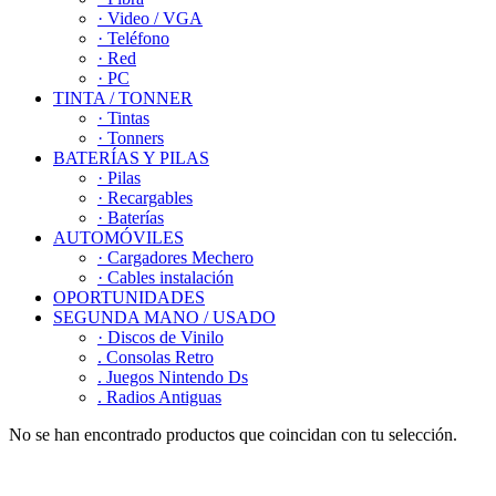
· Video / VGA
· Teléfono
· Red
· PC
TINTA / TONNER
· Tintas
· Tonners
BATERÍAS Y PILAS
· Pilas
· Recargables
· Baterías
AUTOMÓVILES
· Cargadores Mechero
· Cables instalación
OPORTUNIDADES
SEGUNDA MANO / USADO
· Discos de Vinilo
. Consolas Retro
. Juegos Nintendo Ds
. Radios Antiguas
No se han encontrado productos que coincidan con tu selección.