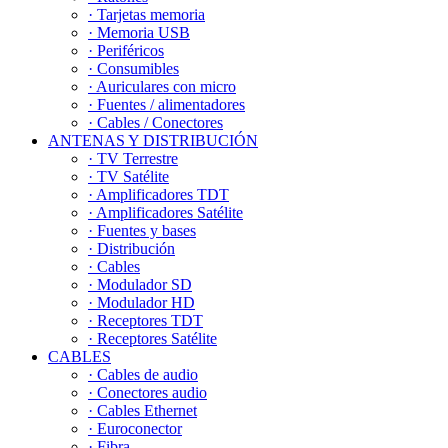
· Tarjetas memoria
· Memoria USB
· Periféricos
· Consumibles
· Auriculares con micro
· Fuentes / alimentadores
· Cables / Conectores
ANTENAS Y DISTRIBUCIÓN
· TV Terrestre
· TV Satélite
· Amplificadores TDT
· Amplificadores Satélite
· Fuentes y bases
· Distribución
· Cables
· Modulador SD
· Modulador HD
· Receptores TDT
· Receptores Satélite
CABLES
· Cables de audio
· Conectores audio
· Cables Ethernet
· Euroconector
· Fibra