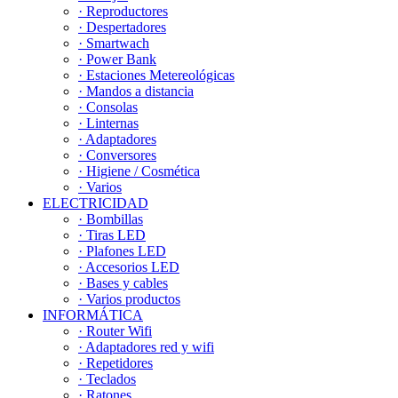
· Reproductores
· Despertadores
· Smartwach
· Power Bank
· Estaciones Metereológicas
· Mandos a distancia
· Consolas
· Linternas
· Adaptadores
· Conversores
· Higiene / Cosmética
· Varios
ELECTRICIDAD
· Bombillas
· Tiras LED
· Plafones LED
· Accesorios LED
· Bases y cables
· Varios productos
INFORMÁTICA
· Router Wifi
· Adaptadores red y wifi
· Repetidores
· Teclados
· Ratones