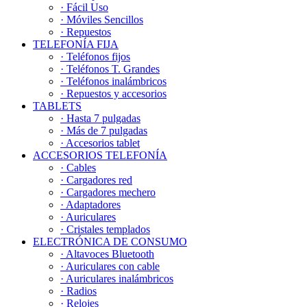
· Fácil Uso
· Móviles Sencillos
· Repuestos
TELEFONÍA FIJA
· Teléfonos fijos
· Teléfonos T. Grandes
· Teléfonos inalámbricos
· Repuestos y accesorios
TABLETS
· Hasta 7 pulgadas
· Más de 7 pulgadas
· Accesorios tablet
ACCESORIOS TELEFONÍA
· Cables
· Cargadores red
· Cargadores mechero
· Adaptadores
· Auriculares
· Cristales templados
ELECTRÓNICA DE CONSUMO
· Altavoces Bluetooth
· Auriculares con cable
· Auriculares inalámbricos
· Radios
· Relojes