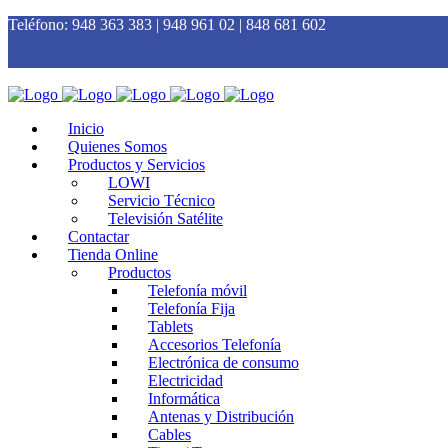
Teléfono:
948 363 383 | 948 961 02 | 848 681 602
Inicio
Quienes Somos
Productos y Servicios
LOWI
Servicio Técnico
Televisión Satélite
Contactar
Tienda Online
Productos
Telefonía móvil
Telefonía Fija
Tablets
Accesorios Telefonía
Electrónica de consumo
Electricidad
Informática
Antenas y Distribución
Cables