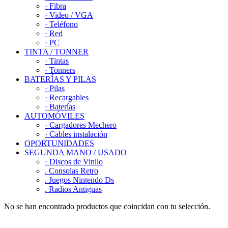
· Fibra
· Video / VGA
· Teléfono
· Red
· PC
TINTA / TONNER
· Tintas
· Tonners
BATERÍAS Y PILAS
· Pilas
· Recargables
· Baterías
AUTOMÓVILES
· Cargadores Mechero
· Cables instalación
OPORTUNIDADES
SEGUNDA MANO / USADO
· Discos de Vinilo
. Consolas Retro
. Juegos Nintendo Ds
. Radios Antiguas
No se han encontrado productos que coincidan con tu selección.