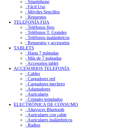
· Smartphone
· Fácil Uso
· Móviles Sencillos
· Repuestos
TELEFONÍA FIJA
· Teléfonos fijos
· Teléfonos T. Grandes
· Teléfonos inalámbricos
· Repuestos y accesorios
TABLETS
· Hasta 7 pulgadas
· Más de 7 pulgadas
· Accesorios tablet
ACCESORIOS TELEFONÍA
· Cables
· Cargadores red
· Cargadores mechero
· Adaptadores
· Auriculares
· Cristales templados
ELECTRÓNICA DE CONSUMO
· Altavoces Bluetooth
· Auriculares con cable
· Auriculares inalámbricos
· Radios