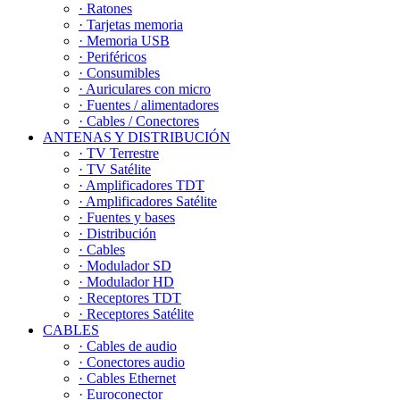
· Ratones
· Tarjetas memoria
· Memoria USB
· Periféricos
· Consumibles
· Auriculares con micro
· Fuentes / alimentadores
· Cables / Conectores
ANTENAS Y DISTRIBUCIÓN
· TV Terrestre
· TV Satélite
· Amplificadores TDT
· Amplificadores Satélite
· Fuentes y bases
· Distribución
· Cables
· Modulador SD
· Modulador HD
· Receptores TDT
· Receptores Satélite
CABLES
· Cables de audio
· Conectores audio
· Cables Ethernet
· Euroconector