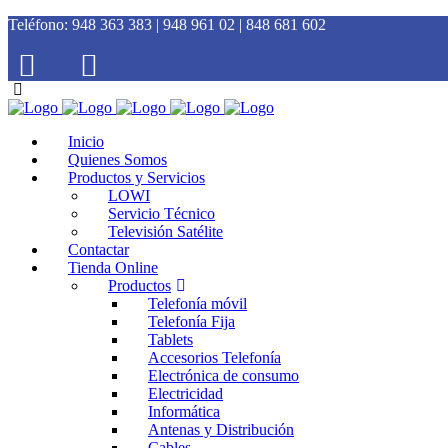
Teléfono:
948 363 383 | 948 961 02 | 848 681 602
Inicio
Quienes Somos
Productos y Servicios
LOWI
Servicio Técnico
Televisión Satélite
Contactar
Tienda Online
Productos
Telefonía móvil
Telefonía Fija
Tablets
Accesorios Telefonía
Electrónica de consumo
Electricidad
Informática
Antenas y Distribución
Cables