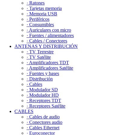
· Ratones
· Tarjetas memoria
· Memoria USB
· Periféricos
· Consumibles
· Auriculares con micro
· Fuentes / alimentadores
· Cables / Conectores
ANTENAS Y DISTRIBUCIÓN
· TV Terrestre
· TV Satélite
· Amplificadores TDT
· Amplificadores Satélite
· Fuentes y bases
· Distribución
· Cables
· Modulador SD
· Modulador HD
· Receptores TDT
· Receptores Satélite
CABLES
· Cables de audio
· Conectores audio
· Cables Ethernet
· Euroconector