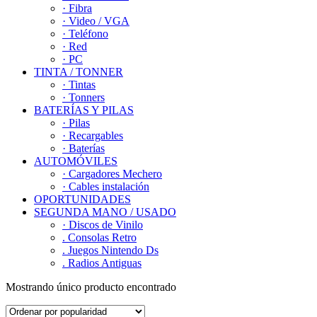
· Fibra
· Video / VGA
· Teléfono
· Red
· PC
TINTA / TONNER
· Tintas
· Tonners
BATERÍAS Y PILAS
· Pilas
· Recargables
· Baterías
AUTOMÓVILES
· Cargadores Mechero
· Cables instalación
OPORTUNIDADES
SEGUNDA MANO / USADO
· Discos de Vinilo
. Consolas Retro
. Juegos Nintendo Ds
. Radios Antiguas
Mostrando único producto encontrado