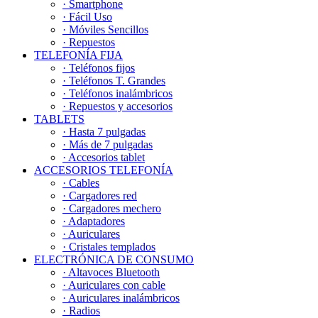
· Smartphone
· Fácil Uso
· Móviles Sencillos
· Repuestos
TELEFONÍA FIJA
· Teléfonos fijos
· Teléfonos T. Grandes
· Teléfonos inalámbricos
· Repuestos y accesorios
TABLETS
· Hasta 7 pulgadas
· Más de 7 pulgadas
· Accesorios tablet
ACCESORIOS TELEFONÍA
· Cables
· Cargadores red
· Cargadores mechero
· Adaptadores
· Auriculares
· Cristales templados
ELECTRÓNICA DE CONSUMO
· Altavoces Bluetooth
· Auriculares con cable
· Auriculares inalámbricos
· Radios