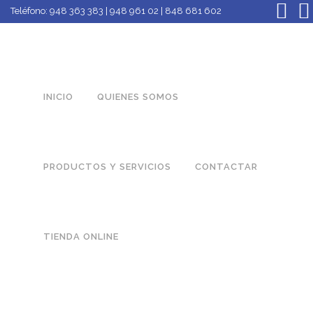
Teléfono:
948 363 383 | 948 961 02 | 848 681 602
INICIO
QUIENES SOMOS
PRODUCTOS Y SERVICIOS
CONTACTAR
TIENDA ONLINE