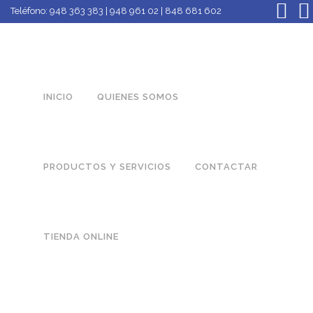
Teléfono:
948 363 383 | 948 961 02 | 848 681 602
INICIO
QUIENES SOMOS
PRODUCTOS Y SERVICIOS
CONTACTAR
TIENDA ONLINE