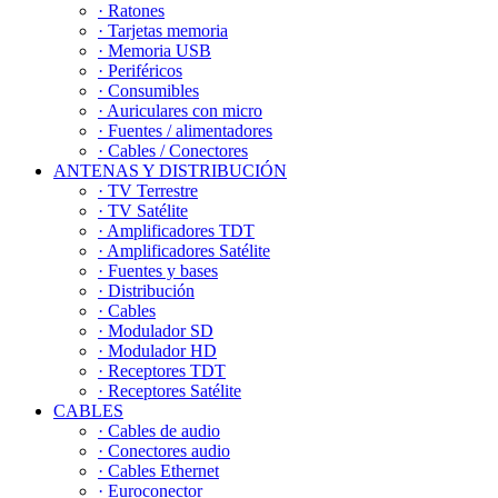
· Ratones
· Tarjetas memoria
· Memoria USB
· Periféricos
· Consumibles
· Auriculares con micro
· Fuentes / alimentadores
· Cables / Conectores
ANTENAS Y DISTRIBUCIÓN
· TV Terrestre
· TV Satélite
· Amplificadores TDT
· Amplificadores Satélite
· Fuentes y bases
· Distribución
· Cables
· Modulador SD
· Modulador HD
· Receptores TDT
· Receptores Satélite
CABLES
· Cables de audio
· Conectores audio
· Cables Ethernet
· Euroconector