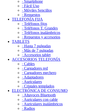
· Smartphone
· Fácil Uso
· Móviles Sencillos
· Repuestos
TELEFONÍA FIJA
· Teléfonos fijos
· Teléfonos T. Grandes
· Teléfonos inalámbricos
· Repuestos y accesorios
TABLETS
· Hasta 7 pulgadas
· Más de 7 pulgadas
· Accesorios tablet
ACCESORIOS TELEFONÍA
· Cables
· Cargadores red
· Cargadores mechero
· Adaptadores
· Auriculares
· Cristales templados
ELECTRÓNICA DE CONSUMO
· Altavoces Bluetooth
· Auriculares con cable
· Auriculares inalámbricos
· Radios