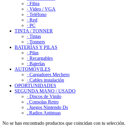
· Fibra
· Video / VGA
· Teléfono
· Red
· PC
TINTA / TONNER
· Tintas
· Tonners
BATERÍAS Y PILAS
· Pilas
· Recargables
· Baterías
AUTOMÓVILES
· Cargadores Mechero
· Cables instalación
OPORTUNIDADES
SEGUNDA MANO / USADO
· Discos de Vinilo
. Consolas Retro
. Juegos Nintendo Ds
. Radios Antiguas
No se han encontrado productos que coincidan con tu selección.