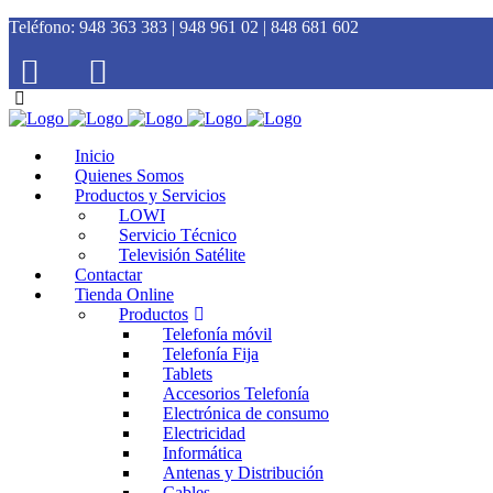
Teléfono:
948 363 383 | 948 961 02 | 848 681 602
Inicio
Quienes Somos
Productos y Servicios
LOWI
Servicio Técnico
Televisión Satélite
Contactar
Tienda Online
Productos
Telefonía móvil
Telefonía Fija
Tablets
Accesorios Telefonía
Electrónica de consumo
Electricidad
Informática
Antenas y Distribución
Cables