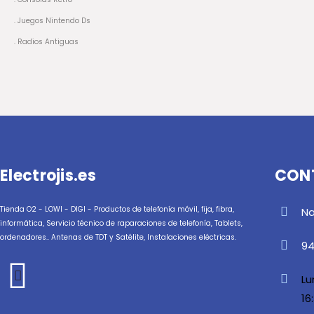
. Juegos Nintendo Ds
. Radios Antiguas
Electrojis.es
CON
Tienda O2 - LOWI - DIGI - Productos de telefonía móvil, fija, fibra,
Na
informática, Servicio técnico de raparaciones de telefonía, Tablets,
ordenadores.. Antenas de TDT y Satélite, Instalaciones eléctricas.
94
Lu
16