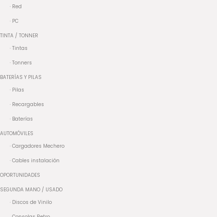
· Red
· PC
TINTA / TONNER
· Tintas
· Tonners
BATERÍAS Y PILAS
· Pilas
· Recargables
· Baterías
AUTOMÓVILES
· Cargadores Mechero
· Cables instalación
OPORTUNIDADES
SEGUNDA MANO / USADO
· Discos de Vinilo
. Consolas Retro