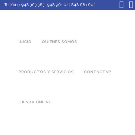
Teléfono:
948 363 383 | 948 961 02 | 848 681 602
INICIO
QUIENES SOMOS
PRODUCTOS Y SERVICIOS
CONTACTAR
TIENDA ONLINE