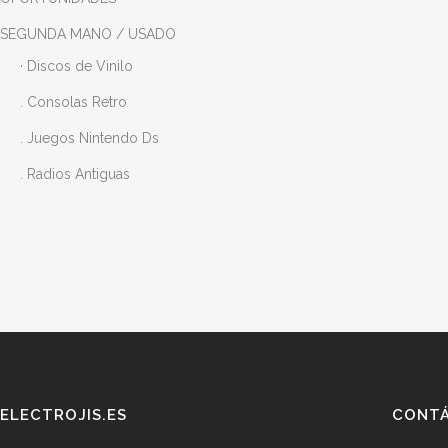
SEGUNDA MANO / USADO
· Discos de Vinilo
. Consolas Retro
. Juegos Nintendo Ds
. Radios Antiguas
ELECTROJIS.ES
CONT