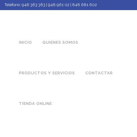
Teléfono:
948 363 383 | 948 961 02 | 848 681 602
INICIO
QUIENES SOMOS
PRODUCTOS Y SERVICIOS
CONTACTAR
TIENDA ONLINE