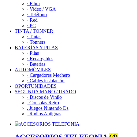
· Fibra
· Video / VGA
· Teléfono
· Red
· PC
TINTA / TONNER
· Tintas
· Tonners
BATERÍAS Y PILAS
· Pilas
· Recargables
· Baterías
AUTOMÓVILES
· Cargadores Mechero
· Cables instalación
OPORTUNIDADES
SEGUNDA MANO / USADO
· Discos de Vinilo
. Consolas Retro
. Juegos Nintendo Ds
. Radios Antiguas
ACCESORIOS TELEFONIA
(4)