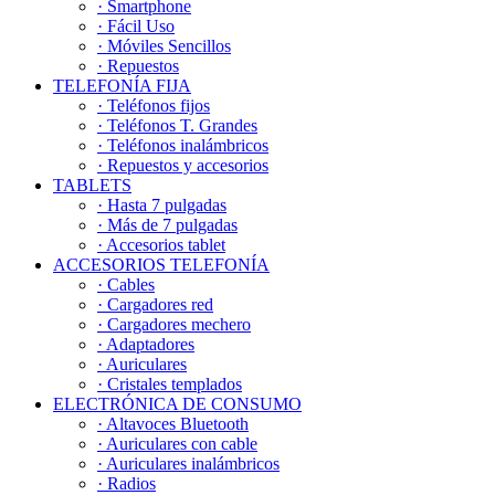
· Smartphone
· Fácil Uso
· Móviles Sencillos
· Repuestos
TELEFONÍA FIJA
· Teléfonos fijos
· Teléfonos T. Grandes
· Teléfonos inalámbricos
· Repuestos y accesorios
TABLETS
· Hasta 7 pulgadas
· Más de 7 pulgadas
· Accesorios tablet
ACCESORIOS TELEFONÍA
· Cables
· Cargadores red
· Cargadores mechero
· Adaptadores
· Auriculares
· Cristales templados
ELECTRÓNICA DE CONSUMO
· Altavoces Bluetooth
· Auriculares con cable
· Auriculares inalámbricos
· Radios