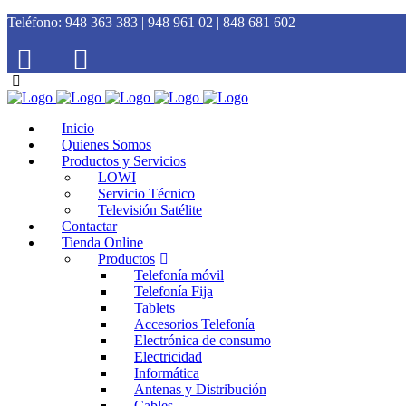
Teléfono:
948 363 383 | 948 961 02 | 848 681 602
Inicio
Quienes Somos
Productos y Servicios
LOWI
Servicio Técnico
Televisión Satélite
Contactar
Tienda Online
Productos
Telefonía móvil
Telefonía Fija
Tablets
Accesorios Telefonía
Electrónica de consumo
Electricidad
Informática
Antenas y Distribución
Cables