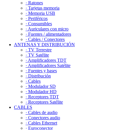
· Ratones
· Tarjetas memoria
· Memoria USB
· Periféricos
· Consumibles
· Auriculares con micro
· Fuentes / alimentadores
· Cables / Conectores
ANTENAS Y DISTRIBUCIÓN
· TV Terrestre
· TV Satélite
· Amplificadores TDT
· Amplificadores Satélite
· Fuentes y bases
· Distribución
· Cables
· Modulador SD
· Modulador HD
· Receptores TDT
· Receptores Satélite
CABLES
· Cables de audio
· Conectores audio
· Cables Ethernet
· Euroconector